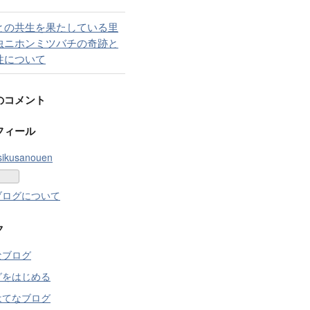
との共生を果たしている里
虫ニホンミツバチの奇跡と
性について
のコメント
フィール
sikusanouen
ブログについて
ク
なブログ
グをはじめる
はてなブログ