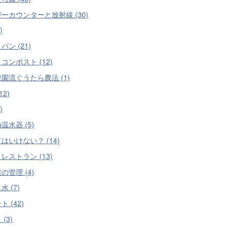
ーカウンターと放射線 (30)
)
パン (21)
コンポスト (12)
園流ぐうたら農法 (1)
12)
)
温水器 (5)
はいけない？ (14)
レストラン (13)
の管理 (4)
 (7)
 (42)
(3)