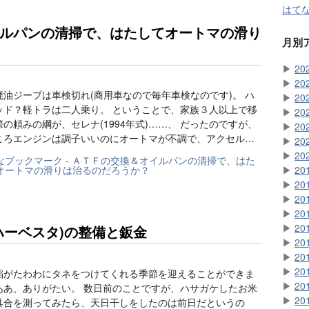
はてな
ルパンの清掃で、はたしてオートマの滑り
月別
▶
20
▶
20
廃油ジープは車検切れ(商用車なので毎年車検なのです)。 ハ
▶
20
ッド？軽トラは二人乗り。 ということで、家族３人以上で移
▶
20
の頼みの綱が、セレナ(1994年式)……、 だったのですが、
▶
20
ころエンジンは調子いいのにオートマが不調で、アクセル…
▶
20
▶
20
▶
20
▶
20
▶
20
▶
20
▶
20
ハーベスタ)の整備と鈑金
▶
20
▶
20
▶
20
稲がたわわにタネをつけてくれる季節を迎えることができま
▶
20
ああ、ありがたい。 数日前のことですが、ハサガケしたお米
▶
20
具合を測ってみたら、天日干しをしたのは前日だというの