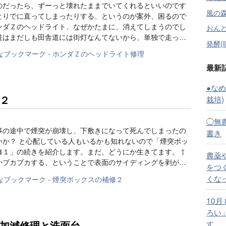
のだったら、ずーっと壊れたままでいてくれるといいのです
風の森
とりでに直ってしまったりする、というのが案外、困るので
ンダＺのヘッドライト、なぜかたまに、消えてしまうのでし
おんどる
道はまだしも田舎道には街灯なんてないから、単独で走っ…
発酵(
最新
●な
２
栽培)
◯無
事の途中で煙突が崩壊し、下敷きになって死んでしまったの
書き
いか？ と心配している人もいるかも知れないので「煙突ボッ
修１」の続きを紹介します。まだ、どうにか生きてます。 ⇧
農薬
かブカブカする、ということで表面のサイディングを剥が…
をつ
くな
10
ろい
加減修理と洗面台
す。