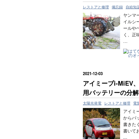
レストアと修理
備忘録
自給知
ヤンマー
イルシ
ールや
く、正
…
2021
-
12
-
03
アイミーブi-MiE
用バッテリーの分解
太陽光発電
レストアと修理
電
アイミ
からバ
書きた
書いて