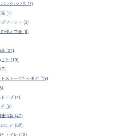
バックハウス (7)
 (1)
ブソーラー (3)
白州オフ会 (9)
 (24)
こと (19)
17)
トストーブとかまど (19)
6)
トーブ (4)
 (9)
連情報 (47)
のこと (68)
とトイレ (13)