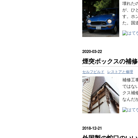
壊れた
が、ひ
す。ホ
た。国
2020
-
03
-
22
煙突ボックスの補修
セルフビルド
レストアと修理
補修工
ではな
クス補
なんだ
2018
-
12
-
21
外国製の蛇口のいい