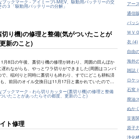
アース
通信販売
パッシ
ＷＶＯ
藁切り機)の修理と整備(気がついたことが
衣 (4)
更新のこと)
自由の森
海外の
年11月8日の午後、藁切り機の修理が終わり、周囲の田んぼか
に遅れながらも、やっとワラ切りができました(周囲はコンバ
雑誌 (
ので、稲刈りと同時に藁切りも終わり、すでにどこも耕転済
ロケッ
でも、前回のオイル交換日は11月17日と書かれていたので…
石窯 (
廃油ス
ぬかくど
災害関
イト修理
原子力
浄化槽