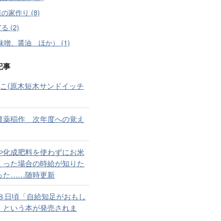
の家作り (8)
 (2)
味噌、醤油 ほか） (1)
記事
めこ(原木短木サンドイッチ
農薬稲作 次年度への覚え
や化成肥料を使わずにお米
くった場合の時給が知りた
った……随時更新
月８日頃「自給知足がおもし
」という本が発売されま