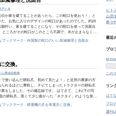
井戸と水
ヒト
の日か家を建てることがあったら、この蛇口を使おう！」と
山昆
いた、お気に入りのデザインの蛇口があったのでした。約20
希少
念願叶い、家を建てることになり、その蛇口を使って洗面台
。 ところがその蛇口がこのところ不調で、水が止まらなく…
最近
プロ
id:mu
に交換。
ぷら廃油自動車
この
まで使い込んだ耕耘爪、初めて見たよ！」と近所の農家の方
れられるほどに摩耗し、チビてしまったトラクターの耕耘爪
リン
作業をしました。その備忘録です。 はてさて、これ(下の写
はて
問題の耕耘爪。黒くて少し曲がった「ネクタイ」のような形…
ブロ
週刊