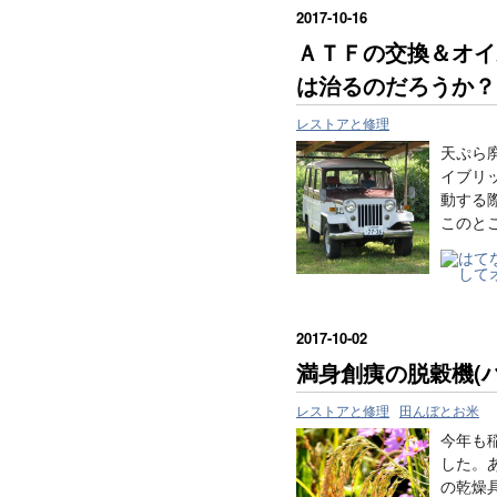
2017
-
10
-
16
ＡＴＦの交換＆オイ
は治るのだろうか？
レストアと修理
天ぷら
イブリ
動する際
このと
2017
-
10
-
02
満身創痍の脱穀機(
レストアと修理
田んぼとお米
今年も
した。
の乾燥