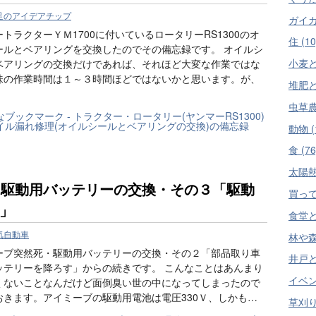
足のアイデアチップ
ガイガ
トラクターＹＭ1700に付いているロータリーRS1300のオ
住 (10
ールとベアリングを交換したのでその備忘録です。 オイルシ
小麦と
ベアリングの交換だけであれば、それほど大変な作業ではな
味の作業時間は１～３時間ほどではないかと思います。が、
堆肥と
虫草農
動物 (
食 (76
太陽熱
V、駆動用バッテリーの交換・その３「駆動
買って
」
食堂と
気自動車
林や森
ーブ突然死・駆動用バッテリーの交換・その２「部品取り車
井戸と水
ッテリーを降ろす」からの続きです。 こんなことはあんまり
イベント
くないことなんだけど面倒臭い世の中になってしまったので
おきます。アイミーブの駆動用電池は電圧330Ｖ、しかも…
草刈り 