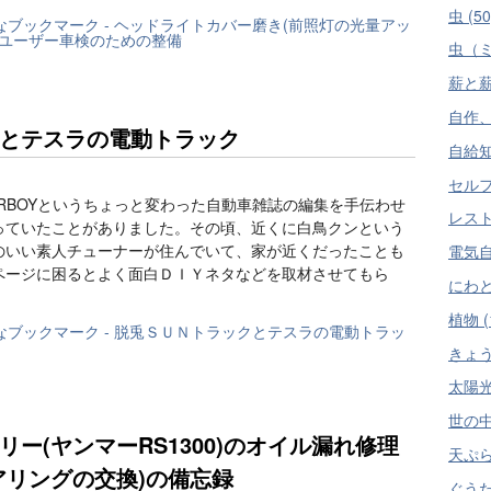
虫 (50
虫（ミ
薪と薪
自作、
とテスラの電動トラック
自給知
セルフ
ARBOYというちょっと変わった自動車雑誌の編集を手伝わせ
レスト
っていたことがありました。その頃、近くに白鳥クンという
のいい素人チューナーが住んでいて、家が近くだったことも
電気自
ページに困るとよく面白ＤＩＹネタなどを取材させてもら
にわとり
植物 (
きょう
太陽光
世の中
ー(ヤンマーRS1300)のオイル漏れ修理
天ぷら
アリングの交換)の備忘録
ぐうた