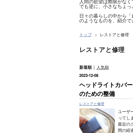
人間の欲望は際限がなく
でも逆に、小さなちょっ
日々の暮らしの中から
のようなものを、紹介で
トップ
>
レストアと修理
レストアと修理
新着順
人気順
2023
-
12
-
08
ヘッドライトカバー
のための整備
レストアと修理
ユーザ
ってし
最近の
間の経