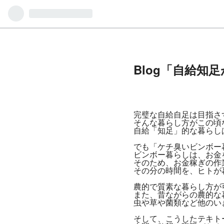
Blog「自給知
完璧な自給自足は目指さ
そんな暮らし方がこの頃
自給「知足」的な暮らし
でも「ケチ臭いビンボー
ビンボー暮らしは、お金
そのため、お金稼ぎの作
その分の時間を、ヒトが
農的で質素な暮らし方が
また、昔ながらの農的な
虫や草や菌類など他のい
そして、こうしたテキト