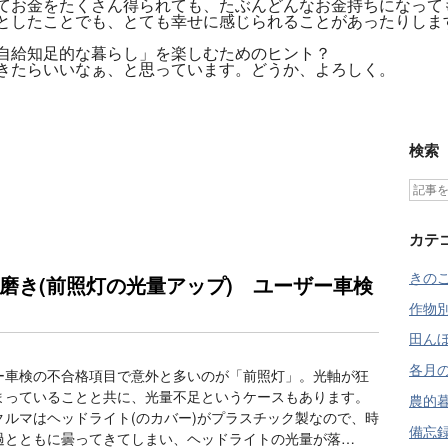
てお金をたくさん得られても、たぶんどんなお金持ちになって
としたことでも、とても幸せに感じられることがあったりしま
「自給知足的な暮らし」を楽しむためのヒント？
きたらいいなぁ、と思っています。どうか、よろしく。
検索
カテ
きのこ 
磨き(前照灯の光量アップ) ユーザー車検
作物別
田んぼ
各月の
ー車検の不合格項目で意外と多いのが「前照灯」。光軸が狂
まっていることと共に、光量不足というケースもあります。
農的暮
クルマはヘッドライト(のカバー)がプラスチック製なので、時
備忘録 
過とともに曇ってきてしまい、ヘッドライトの光量が落…