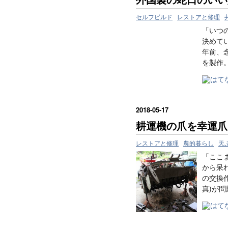
セルフビルド
レストアと修理
「いつ
決めて
年前、
を製作
2018
-
05
-
17
耕運機の爪を幸運爪
レストアと修理
農的暮らし
天
「ここ
から呆
の交換
真)が