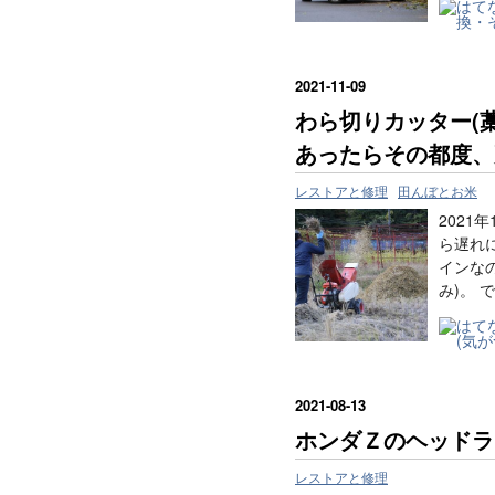
2021
-
11
-
09
わら切りカッター(
あったらその都度、
レストアと修理
田んぼとお米
2021
ら遅れ
インな
み)。 
2021
-
08
-
13
ホンダＺのヘッドラ
レストアと修理