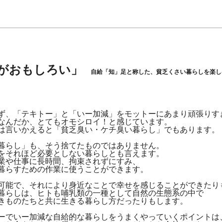
足がおもしろい」
自給「知」足と称した、貧乏くさい暮らしを楽し
ず、「テキトー」と「いー加減」をモットーにあまり頑張りす
なんだか、とてもオモシロイ！と感じています。
は言いかえると「貧乏臭い・ケチ臭い暮らし」でもあります。
暮らし」も、そう捨てたものではありません。
をそれほど必要としない暮らしとも言えます。
業や仕事に長時間、拘束されずにすみ、
暮らすための作業に使うことができます。
可能で、それにより身近なことで幸せを感じることができたり
暮らしは、ヒトも哺乳類の一種として自然の生態系の中で
きものたちと共に生きる暮らし方だったりもします。
ーでいー加減な自給的な暮らしをうまくやっていくポイント